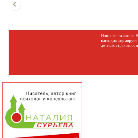
Новая книга автора 
наследия формирует 
детских страхов, со