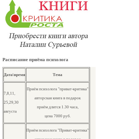
Книга от автора Нат
встречи и расставан
Расписание приёма психолога
вместе с героями пр
Дата\время
Тема
Приём психолога "приват-критика"
7,8,11,
авторская книга в подарок
25,29,30
приём длится 1.30 часа,
августа
цена 7000 руб.
Приём психолога "Приват-критика"