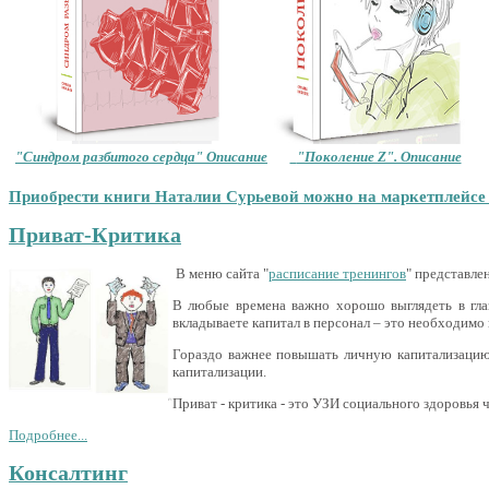
"Синдром разбитого сердца" Описание
"Поколение Z". Описание
Приобрести книги Наталии Сурьевой можно на маркетплейс
Приват-Критика
В меню сайта "
расписание тренингов
" представле
В любые времена важно хорошо выглядеть в гла
вкладываете капитал в персонал – это необходимо
Гораздо важнее повышать личную капитализацию,
капитализации.
Приват - критика - это УЗИ социального здоровья
Подробнее...
Консалтинг