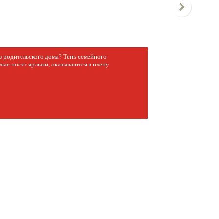
з родительского дома? Тень семейного
лые носят ярлыки, оказываются в плену