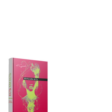
т дома скрипачка поняла, что выгорела профессионально. Устала от концертов,
ть сцену ради своей мечты. По итогу этого решения жизнь показала семье муз