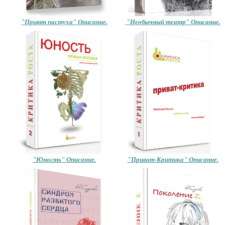
"Приют пастуха" Описание.
"Необычный театр" Описание.
Книга «Поколение Z»
в цифровом мире, их
проблемы,…
"Юность" Описание.
"Приват-Критика" Описание.