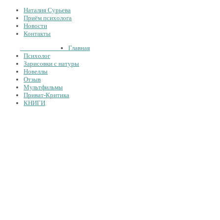
Наталия Сурьева
Приём психолога
Новости
Контакты
Тел.:
+7
926
234-19-32
Главная
Психолог
Зарисовки с натуры
Новеллы
Отзыв
Мультфильмы
Приват-Критика
КНИГИ