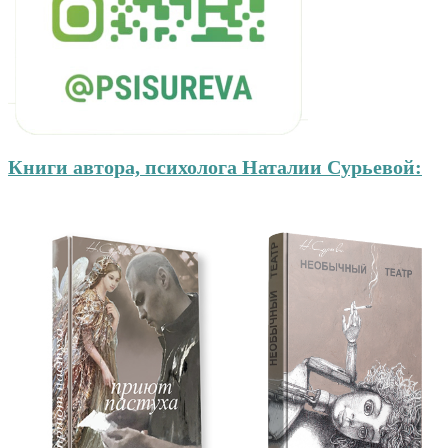
Книги автора, психолога Наталии Сурьевой:
На гастролях вдали о
Пришло время покину
жена, перестав…