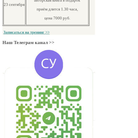
авторская книга в подарок
23 сентября
приём длится 1.30 часа,
цена 7000 руб.
Записаться на тренинг >>
Наш Телеграм канал >>
Книга "Кабинет психо
характере у русских