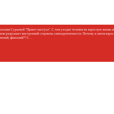
Наталии Сурьевой "Приют пастуха". С чем уходит человек во взрослую жизнь и
или разрушает внутренний стержень самоидентичности. Почему и зачем взрос
мнений, фантазий?! С…