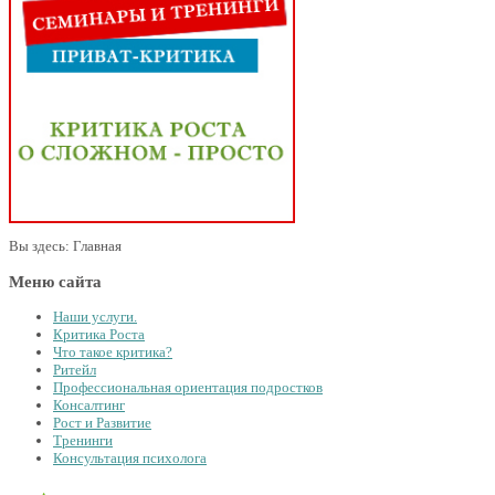
Книга от автора Нат
на сцене и вне её? И
творческими…
Вы здесь:
Главная
Меню сайта
Наши услуги.
Критика Роста
Что такое критика?
Ритейл
Профессиональная ориентация подростков
Консалтинг
Рост и Развитие
Тренинги
Консультация психолога