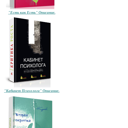
"Есть как Есть" Описание.
 является продолжением книги «Юность». «Поколение Z» – это люди, родившие
 называют «зуммеры». В книге собраны работы психолога с молодыми людьми
"Кабинет Психолога" Описание.