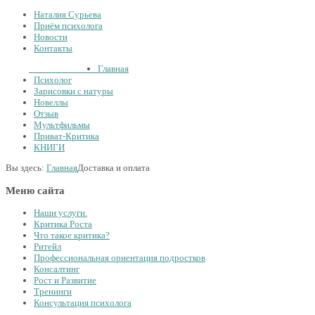
Наталия Сурьева
Приём психолога
Новости
Контакты
Тел.:
+7
926
234-19-32
Главная
Психолог
Зарисовки с натуры
Новеллы
Отзыв
Мультфильмы
Приват-Критика
КНИГИ
Вы здесь:
Главная
Доставка и оплата
Меню сайта
Наши услуги.
Критика Роста
Что такое критика?
Ритейл
Профессиональная ориентация подростков
Консалтинг
Рост и Развитие
Тренинги
Консультация психолога