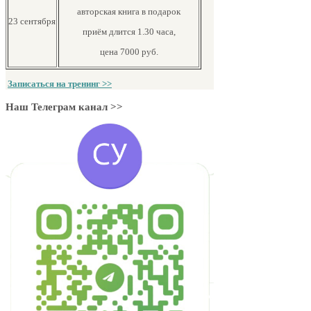
авторская книга в подарок
23 сентября
приём длится 1.30 часа,
цена 7000 руб.
Записаться на тренинг >>
Наш Телеграм канал >>