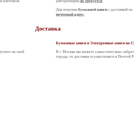
ым платежом.
(авторизация)
не требуется
.
Для покупки
бумажной книги
с доставкой по 
почтовый адрес
.
Доставка
Бумажные книги и Электронные книги на C
лучите на свой
В г. Москве вы можете самостоятельно забрат
города, то доставка осуществляется Почтой Р