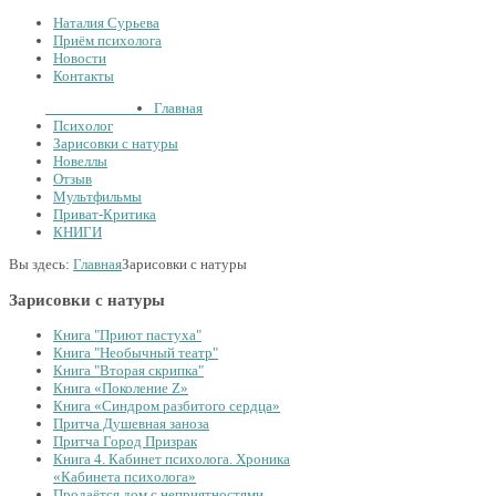
Наталия Сурьева
Приём психолога
Новости
Контакты
Тел.:
+7
926
234-19-32
Главная
Психолог
Зарисовки с натуры
Новеллы
Отзыв
Мультфильмы
Приват-Критика
КНИГИ
Вы здесь:
Главная
Зарисовки с натуры
Зарисовки с натуры
Книга "Приют пастуха"
Книга "Необычный театр"
Книга "Вторая скрипка"
Книга «Поколение Z»
Книга «Синдром разбитого сердца»
Притча Душевная заноза
Притча Город Призрак
Книга 4. Кабинет психолога. Хроника
«Кабинета психолога»
Продаётся дом с неприятностями