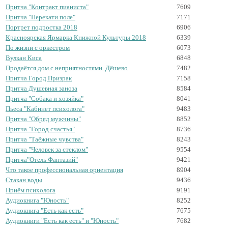
Притча "Контракт пианиста"
7609
Притча "Перекати поле"
7171
Портрет подростка 2018
6906
Красноярская Ярмарка Книжной Культуры 2018
6339
По жизни с оркестром
6073
Вулкан Киса
6848
Продаётся дом с неприятностями. Дёшево
7482
Притча Город Призрак
7158
Притча Душевная заноза
8584
Притча "Собака и хозяйка"
8041
Пьеса "Кабинет психолога"
9483
Притча "Обряд мужчины"
8852
Притча "Город счастья"
8736
Притча "Таёжные чувства"
8243
Притча "Человек за стеклом"
9554
Притча"Отель Фантазий"
9421
Что такое профессиональная ориентация
8904
Стакан воды
9436
Приём психолога
9191
Аудиокнига "Юность"
8252
Аудиокнига "Есть как есть"
7675
Аудиокниги "Есть как есть" и "Юность"
7682