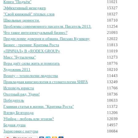
Книга "Подъём"
11021
Эффективный менеджер
15327
"Свой книжный" тёплых слов
10327
Школьные ценности.
10710
Проблемы современного писателя. Писатель 2013.
11254
Что такое интеллектуальный бизнес?
21093
Предисловие доверия и обмана. Письмо Кузикову
12022
Бизнес - тренинг. Критика Роста
11813
«ПРИЧАЛ» В «RODEX GROUP»
11019
Мисс "Бутылочка"
11273
Вера даёт силы жить и помогать
10776
Художник 2011
10210
Beаuty – технологии лидерства
11443
Прикладная кинезиология в стоматологии SHIFA
13249
Исповедь юриста
11766
Охотный ряд, Удачи!
10736
Победитель
10633
Главная статья в жизни. "Критика Роста"
11372
Взгляд Белгорода
11206
Убийца - любовь или эгоизм?
12039
Бедная душа
14957
Зарисовки с натуры
10684