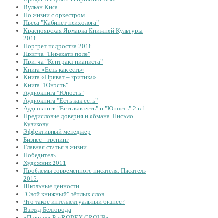
Вулкан Киса
По жизни с оркестром
Пьеса "Кабинет психолога"
Красноярская Ярмарка Книжной Культуры
2018
Портрет подростка 2018
Притча "Перекати поле"
Притча "Контракт пианиста"
Книга «Есть как есть»
Книга «Приват – критика»
Книга "Юность"
Аудиокнига "Юность"
Аудиокнига "Есть как есть"
Аудиокниги "Есть как есть" и "Юность" 2 в 1
Предисловие доверия и обмана. Письмо
Кузикову.
Эффективный менеджер
Бизнес - тренинг
Главная статья в жизни.
Победитель
Художник 2011
Проблемы современного писателя. Писатель
2013.
Школьные ценности.
"Свой книжный" тёплых слов.
Что такое интеллектуальный бизнес?
Взгляд Белгорода
«Причал» В «RODEX GROUP»