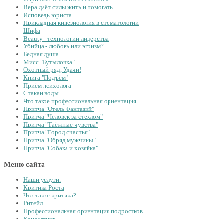
Вера даёт силы жить и помогать
Исповедь юриста
Прикладная кинезиология в стоматологии
Шифа
Beauty– технологии лидерства
Убийца - любовь или эгоизм?
Бедная душа
Мисс "Бутылочка"
Охотный ряд, Удачи!
Книга "Подъём"
Приём психолога
Стакан воды
Что такое профессиональная ориентация
Притча "Отель Фантазий"
Притча "Человек за стеклом"
Притча "Таёжные чувства"
Притча "Город счастья"
Притча "Обряд мужчины"
Притча "Собака и хозяйка"
Меню сайта
Наши услуги.
Критика Роста
Что такое критика?
Ритейл
Профессиональная ориентация подростков
Консалтинг