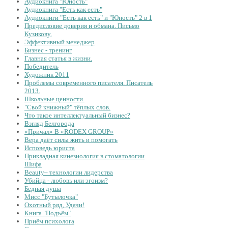
Аудиокнига "Юность"
Аудиокнига "Есть как есть"
Аудиокниги "Есть как есть" и "Юность" 2 в 1
Предисловие доверия и обмана. Письмо
Кузикову.
Эффективный менеджер
Бизнес - тренинг
Главная статья в жизни.
Победитель
Художник 2011
Проблемы современного писателя. Писатель
2013.
Школьные ценности.
"Свой книжный" тёплых слов.
Что такое интеллектуальный бизнес?
Взгляд Белгорода
«Причал» В «RODEX GROUP»
Вера даёт силы жить и помогать
Исповедь юриста
Прикладная кинезиология в стоматологии
Шифа
Beauty– технологии лидерства
Убийца - любовь или эгоизм?
Бедная душа
Мисс "Бутылочка"
Охотный ряд, Удачи!
Книга "Подъём"
Приём психолога