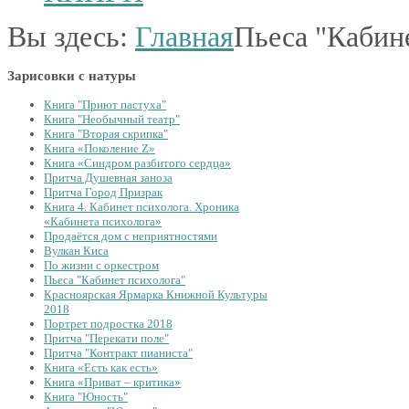
Вы здесь:
Главная
Пьеса "Кабин
Зарисовки с натуры
Книга "Приют пастуха"
Книга "Необычный театр"
Книга "Вторая скрипка"
Книга «Поколение Z»
Книга «Синдром разбитого сердца»
Притча Душевная заноза
Притча Город Призрак
Книга 4. Кабинет психолога. Хроника
«Кабинета психолога»
Продаётся дом с неприятностями
Вулкан Киса
По жизни с оркестром
Пьеса "Кабинет психолога"
Красноярская Ярмарка Книжной Культуры
2018
Портрет подростка 2018
Притча "Перекати поле"
Притча "Контракт пианиста"
Книга «Есть как есть»
Книга «Приват – критика»
Книга "Юность"