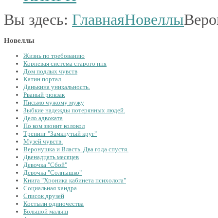
Вы здесь:
Главная
Новеллы
Веро
Новеллы
Жизнь по требованию
Корневая система старого пня
Дом подлых чувств
Катин портал.
Данькина уникальность.
Рваный рюкзак
Письмо чужому мужу
Зыбкие надежды потерянных людей.
Дело адвоката
По ком звонит колокол
Тренинг "Замкнутый круг"
Музей чувств.
Веронушка и Власть. Два года спустя.
Двенадцать месяцев
Девочка "Сбой"
Девочка "Солнышко"
Книга "Хроника кабинета психолога"
Социальная хандра
Список друзей
Костыли одиночества
Большой малыш