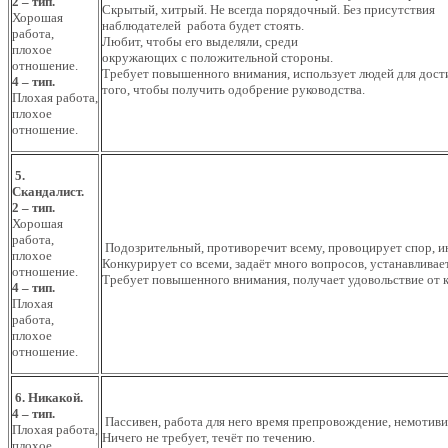
2 – тип.
Скрытый, хитрый. Не всегда порядочный. Без присутствия
Хорошая
наблюдателей работа будет стоять.
работа,
Любит, чтобы его выделяли, среди
плохое
окружающих с положительной стороны.
отношение.
Требует повышенного внимания, использует людей для дос
4 – тип.
того, чтобы получить одобрение руководства.
Плохая работа,
плохое
отношение.
5.
Скандалист.
2 – тип.
Хорошая
работа,
Подозрительный, противоречит всему, провоцирует спор, и
плохое
Конкурирует со всеми, задаёт много вопросов, устанавливает
отношение.
Требует повышенного внимания, получает удовольствие от 
4 – тип.
Плохая
работа,
плохое
отношение.
6. Никакой.
4 – тип.
Пассивен, работа для него время препровождение, немотиви
Плохая работа,
Ничего не требует, течёт по течению.
плохое