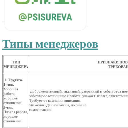
Типы менеджеров
ТИП
ПРИЗНАКИ ПОВ
МЕНЕДЖЕРА
ТРЕБОВА
1. Трудяга.
1- тип.
Хорошая
Доброжелательный, активный, уверенный в себе, готов помог
работа,
заботливое отношение к работе, уважает коллег, ответствен
хорошее
Требует от компании внимания,
отношение.
уважения. Деньги важны, но они не
3-тип.
самое главное.
Плохая работа,
хорошее
отношение.