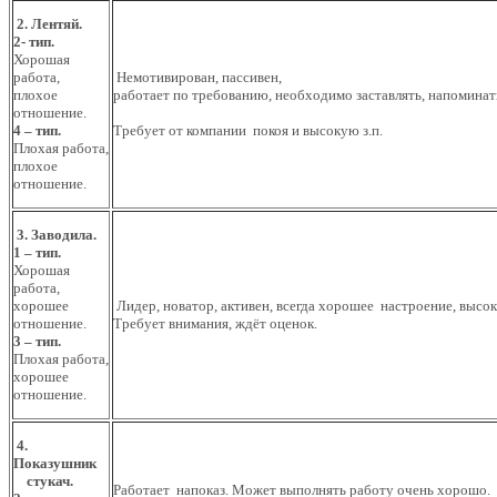
2. Лентяй.
2- тип.
Хорошая
работа,
Немотивирован, пассивен,
плохое
работает по требованию, необходимо заставлять, напоминать
отношение.
4 – тип.
Требует от компании покоя и высокую з.п.
Плохая работа,
плохое
отношение.
3. Заводила.
1 – тип.
Хорошая
работа,
хорошее
Лидер, новатор, активен, всегда хорошее настроение, высок
отношение.
Требует внимания, ждёт оценок.
3 – тип.
Плохая работа,
хорошее
отношение.
4.
Показушник
стукач.
Работает напоказ. Может выполнять работу очень хорошо.